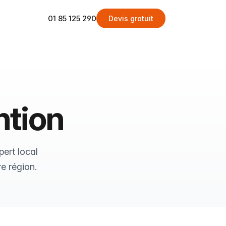
01 85 125 290
Devis gratuit
ntion
pert local
e région.