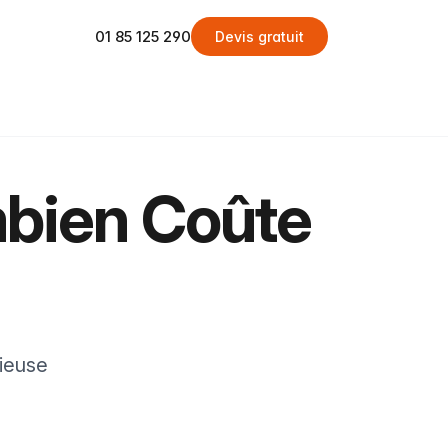
01 85 125 290
Devis gratuit
mbien Coûte
rieuse