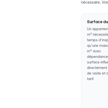
nécessaire. Voic
Surface du
Un appartem
m² nécessit
temps d'ins
qu'une mais
m² avec
dépendance
surface infl
directement 
de visite et 
tarif.