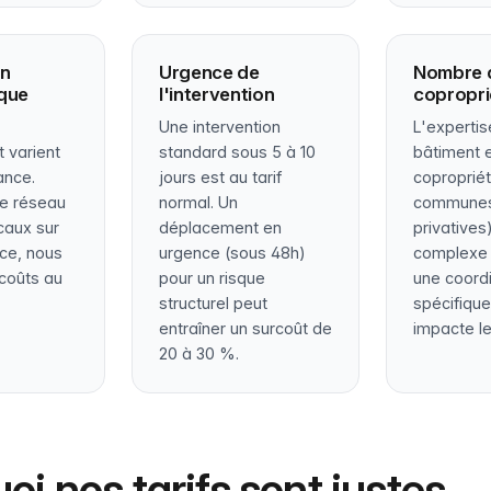
on
Urgence de
Nombre d
que
l'intervention
copropri
Une intervention
L'expertis
 varient
standard sous 5 à 10
bâtiment 
ance.
jours est au tarif
copropriét
re réseau
normal. Un
commune
caux sur
déplacement en
privatives
nce, nous
urgence (sous 48h)
complexe 
 coûts au
pour un risque
une coord
structurel peut
spécifique
entraîner un surcoût de
impacte le 
20 à 30 %.
oi nos tarifs sont justes