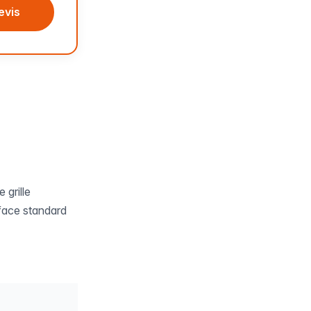
evis
 grille
rface standard