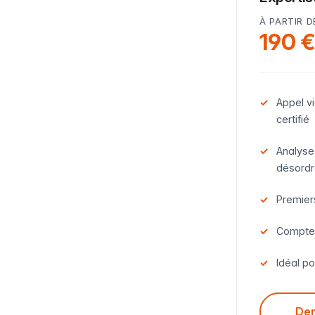
À PARTIR D
190 
Appel v
certifié
Analyse
désord
Premiers
Compte-
Idéal po
Dem