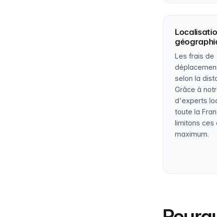
Localisati
géographi
Les frais de
déplacement
selon la dist
Grâce à not
d'experts lo
toute la Fra
limitons ces
maximum.
Pourqu