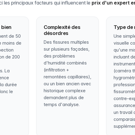
i les principaux facteurs qui influencent le
prix d'un expert e
 bien
Complexité des
Type de 
désordres
ent de 50
Une simpl
Des fissures multiples
e moins de
visuelle c
sur plusieurs façades,
pection
qu'une mi
des problèmes
on de 200
incluant 
d'humidité combinés
instrumen
(infiltration +
s. La
(caméra t
remontées capillaires),
uence
hygromèt
ou un bien ancien avec
la durée
profession
historique complexe
donc le
fissuromèt
demandent plus de
contre-ex
temps d'analyse.
assuranc
un travail
comparai
supplémen