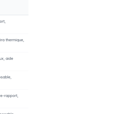
ort,
ra thermique,
ux, aide
osable,
re-rapport,