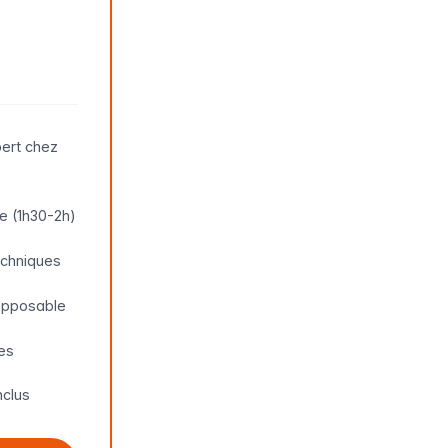
ert chez
e (1h30-2h)
echniques
opposable
ées
nclus