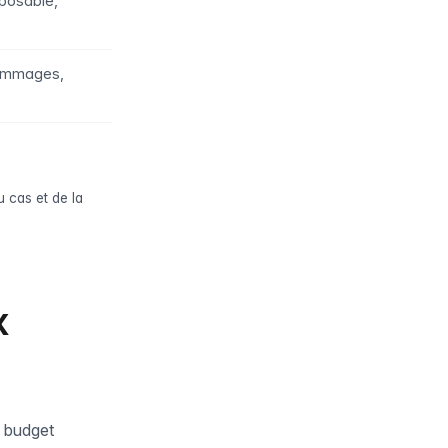
posable,
dommages,
u cas et de la
x
e budget