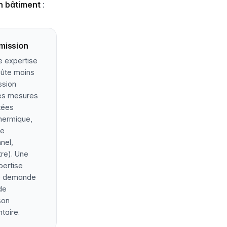
n bâtiment
:
mission
e expertise
oûte moins
ssion
des mesures
tées
hermique,
re
nel,
re). Une
pertise
e demande
 de
son
taire.