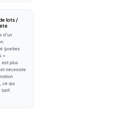
e lots /
été
e d'un
en
é (parties
s +
) est plus
et nécessite
ination
, ce qui
tarif.