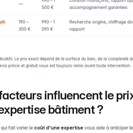
990 – 1
Constat malfaçons, rapport op
—
500 €
accompagnement garanties
gât
190 –
990 – 1
Recherche origine, chiffrage 
300 €
290 €
rapport
dicatifs. Le prix exact dépend de la surface du bien, de la complexité d
evis précis et gratuit vous est toujours remis avant toute intervention.
facteurs influencent le pri
expertise bâtiment ?
ui fait varier le
coût d'une expertise
vous aide à anticiper l