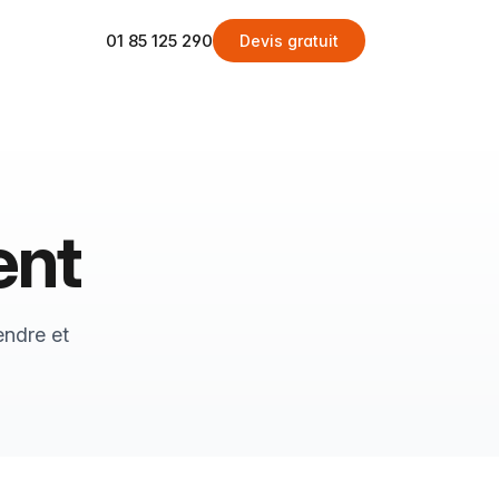
01 85 125 290
Devis gratuit
ent
endre et