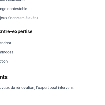
arge contestable
njeux financiers élevés)
ontre-expertise
pendant
ommages
ation
nts
vaux de rénovation, l'expert peut intervenir.