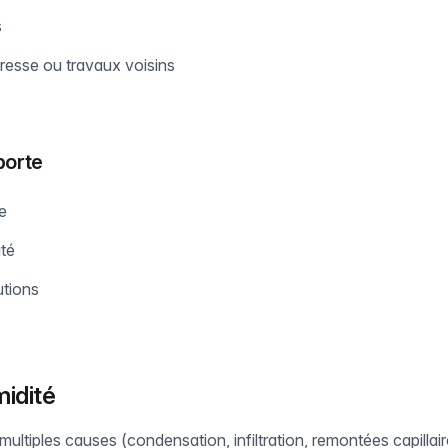
s
resse ou travaux voisins
porte
ne
ité
utions
idité
multiples causes (condensation, infiltration, remontées capillair