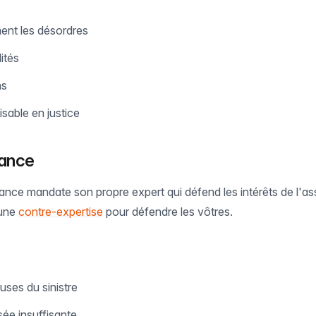
ent les désordres
lités
ns
lisable en justice
rance
urance mandate son propre expert qui défend les intérêts de l'
 une
contre-expertise
pour défendre les vôtres.
uses du sinistre
ée insuffisante