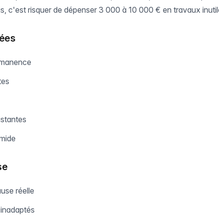
s, c'est risquer de dépenser 3 000 à 10 000 € en travaux inutil
nées
rmanence
tes
istantes
mide
se
ause réelle
s inadaptés