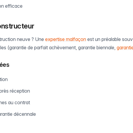
on efficace
onstructeur
truction neuve ? Une
expertise malfaçon
est un préalable souv
ales (garantie de parfait achèvement, garantie biennale,
garanti
nées
tion
près réception
es au contrat
arantie décennale