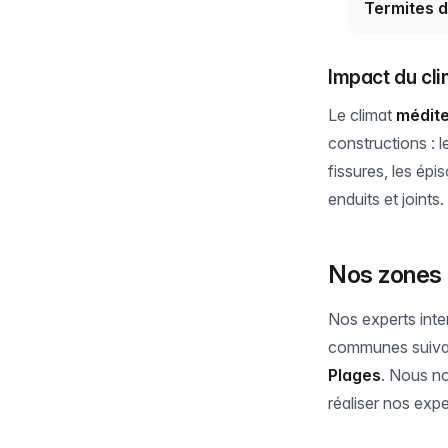
Termites d
Impact du cli
Le climat
médit
constructions : l
fissures, les épi
enduits et joints.
Nos zones 
Nos experts inte
communes suiva
Plages
. Nous n
réaliser nos expe