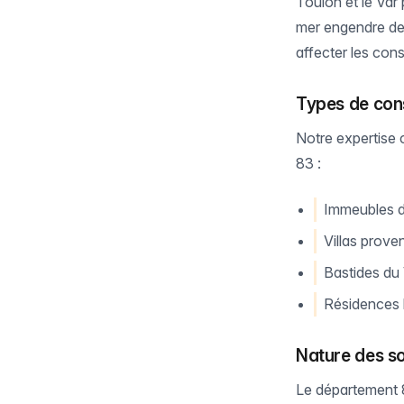
Toulon et le Var
mer engendre des
affecter les cons
Types de con
Notre expertise 
83 :
Immeubles d
Villas prove
Bastides du
Résidences 
Nature des so
Le département 8