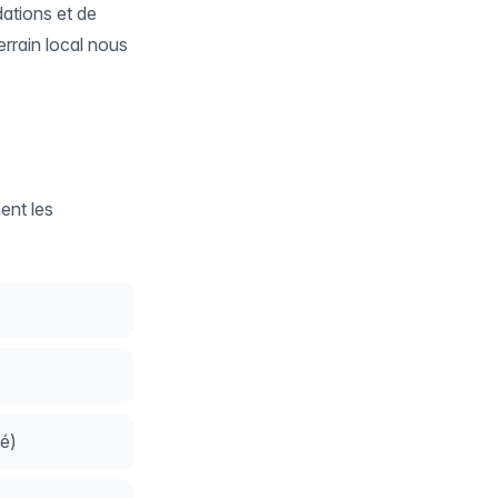
dations et de
rrain local nous
ent les
é)