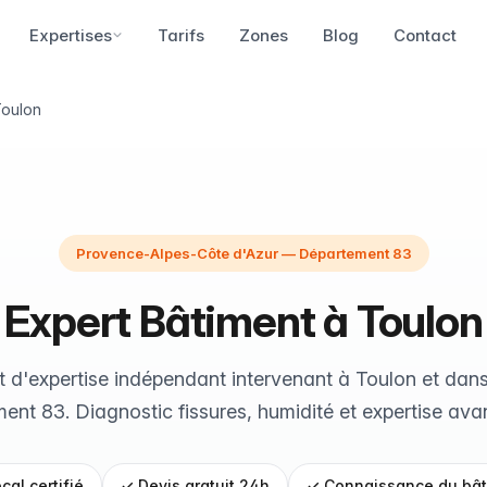
Expertises
Tarifs
Zones
Blog
Contact
Toulon
Provence-Alpes-Côte d'Azur — Département 83
Expert Bâtiment à Toulon
 d'expertise indépendant intervenant à Toulon et dans
ent 83. Diagnostic fissures, humidité et expertise ava
cal certifié
✓ Devis gratuit 24h
✓ Connaissance du bât