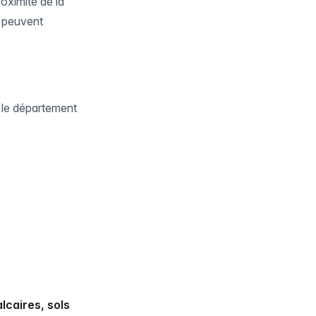
oximité de la
t peuvent
 le département
lcaires, sols