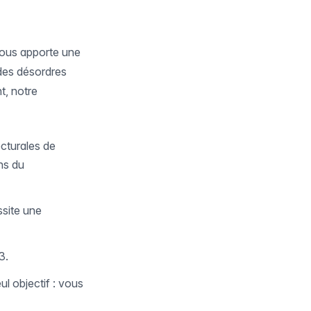
vous apporte une
 des désordres
t, notre
ecturales de
ns du
ssite une
3.
ul objectif : vous