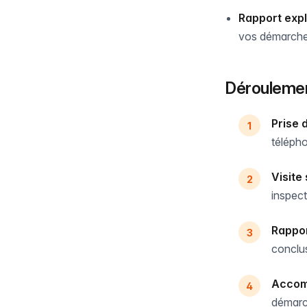
Rapport expl
vos démarches
Déroulemen
Prise 
téléph
Visite
inspect
Rappor
conclus
Acco
démarch