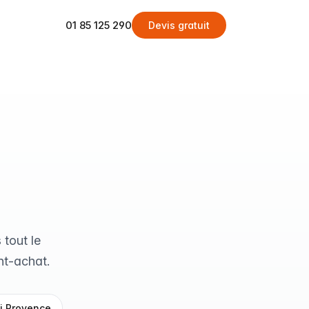
01 85 125 290
Devis gratuit
 tout le
nt-achat.
i Provence