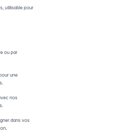
, utilisable pour
re ou par
 pour une
s.
avec nos
s.
gner dans vos
ion.