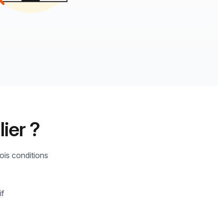
ier ?
rois conditions
if