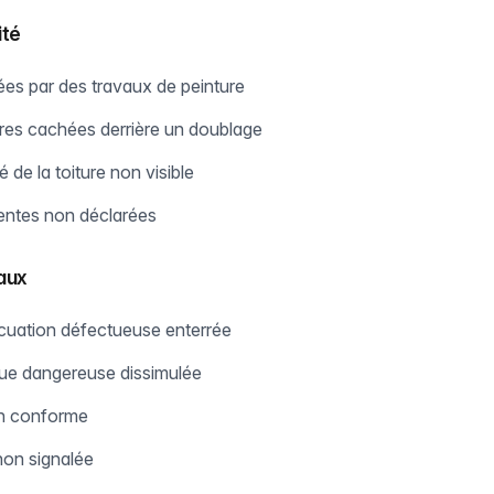
ité
uées par des travaux de peinture
res cachées derrière un doublage
 de la toiture non visible
entes non déclarées
aux
cuation défectueuse enterrée
ique dangereuse dissimulée
n conforme
non signalée