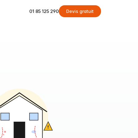
01 85 125 290
Devis gratuit
!